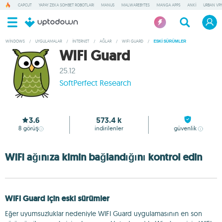
CAPCUT
YAPAY ZEKA SOHBET ROBOTLARI
MANUS
MALWAREBYTES
MANGA APPS
ANKI
URBAN VP
WINDOWS
/
UYGULAMALAR
/
İNTERNET
/
AĞLAR
/
WIFI GUARD
/
ESKI SÜRÜMLER
WIFI Guard
25.12
SoftPerfect Research
3.6
573.4 k
8
görüş
indirilenler
güvenlik
WiFi ağınıza kimin bağlandığını kontrol edin
WIFI Guard için eski sürümler
Eğer uyumsuzluklar nedeniyle WIFI Guard uygulamasının en son