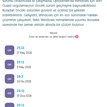
sürümü cihazınızda iyi çalışmazsa, Uptodown'da Windows için WIFI
Guard uygulamasının önceki sürüm geçmişine başvurabilirsiniz.
Buradan önceki sürümleri güvenli ve ücretsiz bir şekilde
indirebilirsiniz. Geliştirici, Windows için en son sürümdeki hataları
çözmeye çalışırken, farklı Windows mimarileriyle uyumlu dosyalar
sayesinde her zaman elinizin altında bir çözüm bulunur.
REKLAM
Turbo ile reklamları ve daha fazlasını kaldırın
25.12
EXE
21 May 2026
25.12
EXE
9 May 2026
26.3
EXE
24 Nis 2026
25.12
EXE
15 Oca 2026
25.12